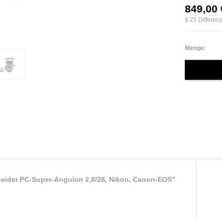
849,00 
§ 25 Differen
Menge:
eider PC-Super-Angulon 2,8/28, Nikon, Canon-EOS"