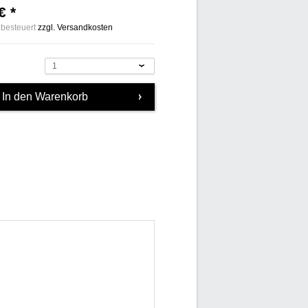
€ *
zbesteuert
zzgl. Versandkosten
1