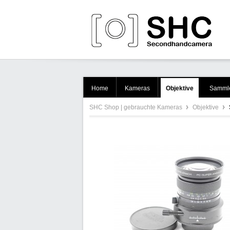
Home
Kameras
Objektive
Sammle
SHC Shop | gebrauchte Kameras
Objektive