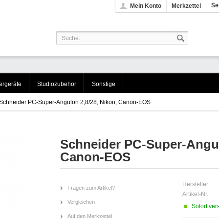
Se
Mein Konto
Merkzettel
rgeräte
Studiozubehör
Sonstige
Schneider PC-Super-Angulon 2,8/28, Nikon, Canon-EOS
Schneider PC-Super-Angul
Canon-EOS
Hersteller
Fragen zum Artikel?
Artikel-Nr.:
Vergleichen
Sofort ver
Auf den Merkzettel