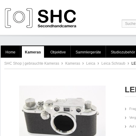
Home
Kameras
Objektive
Sammlergeräte
Studiozubehör
SHC Shop | gebrauchte Kameras
Kameras
Leica
Leica Schraub
LE
LE
Frag
Verg
Auf 