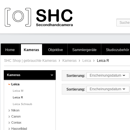
Home
Kameras
Objektive
Sammlergeräte
Studiozubehör
SHC Shop | gebrauchte Kameras
Kameras
Leica
Leica R
Kameras
Erscheinungsdatum
Sortierung:
Leica
Erscheinungsdatum
Sortierung:
Leica M
Leica R
Leica Schraub
Nikon
Canon
Contax
Hasselblad