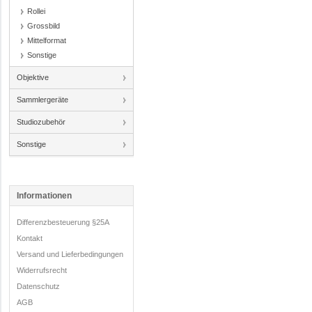
Rollei
Grossbild
Mittelformat
Sonstige
Objektive
Sammlergeräte
Studiozubehör
Sonstige
Informationen
Differenzbesteuerung §25A
Kontakt
Versand und Lieferbedingungen
Widerrufsrecht
Datenschutz
AGB