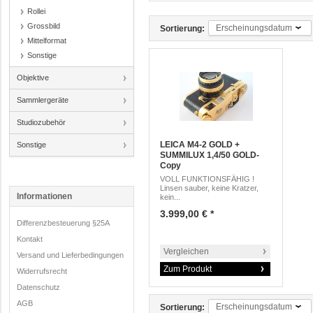
Rollei
Grossbild
Erscheinungsdatum
Sortierung:
Mittelformat
Sonstige
Objektive
Sammlergeräte
Studiozubehör
LEICA M4-2 GOLD +
Sonstige
SUMMILUX 1,4/50 GOLD-
Copy
VOLL FUNKTIONSFÄHIG !
Linsen sauber, keine Kratzer,
Informationen
kein...
3.999,00 € *
Differenzbesteuerung §25A
Kontakt
Vergleichen
Versand und Lieferbedingungen
Zum Produkt
Widerrufsrecht
Datenschutz
AGB
Erscheinungsdatum
Sortierung: