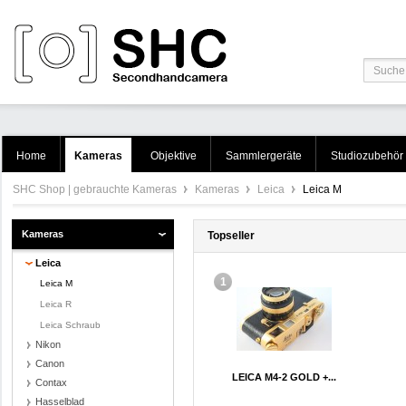
Home
Kameras
Objektive
Sammlergeräte
Studiozubehör
SHC Shop | gebrauchte Kameras
Kameras
Leica
Leica M
Kameras
Topseller
Leica
1
Leica M
Leica R
Leica Schraub
Nikon
Canon
LEICA M4-2 GOLD +...
Contax
Hasselblad