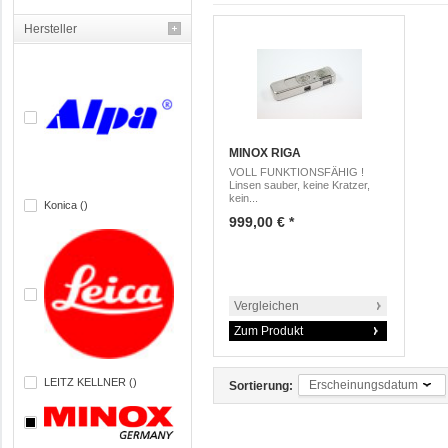
Hersteller
MINOX RIGA
VOLL FUNKTIONSFÄHIG !
Linsen sauber, keine Kratzer,
kein...
Konica ()
999,00 € *
Vergleichen
Zum Produkt
LEITZ KELLNER ()
Erscheinungsdatum
Sortierung: