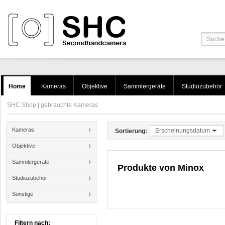
Home
Kameras
Objektive
Sammlergeräte
Studiozubehör
SHC Shop | gebrauchte Kameras
Kameras
Erscheinungsdatum
Sortierung:
Objektive
Sammlergeräte
Produkte von
Minox
Studiozubehör
Sonstige
Filtern nach: