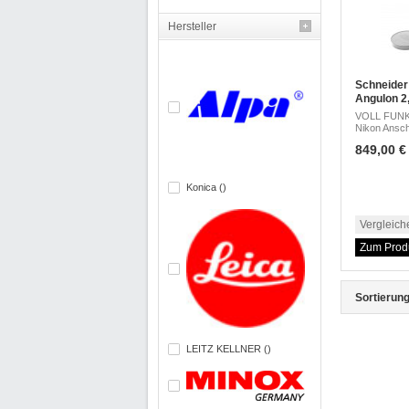
Hersteller
Schneider
Angulon 2,
VOLL FUNK
Nikon Ansch
849,00 € 
Konica ()
Vergleich
Zum Prod
Sortierung
LEITZ KELLNER ()