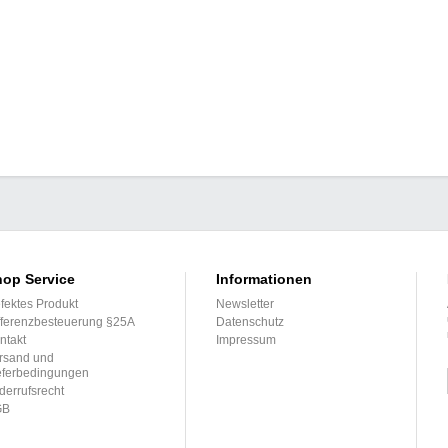
op Service
Informationen
fektes Produkt
Newsletter
fferenzbesteuerung §25A
Datenschutz
ntakt
Impressum
rsand und
eferbedingungen
derrufsrecht
GB