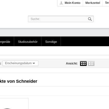
Se
Mein Konto
Merkzettel
rgeräte
Studiozubehör
Sonstige
Erscheinungsdatum
:
Ansicht:
kte von
Schneider