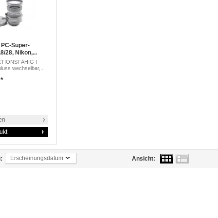
 PC-Super-
8/28, Nikon,...
TIONSFÄHIG !
luss wechselbar,...
*
en
ukt
Erscheinungsdatum
:
Ansicht: