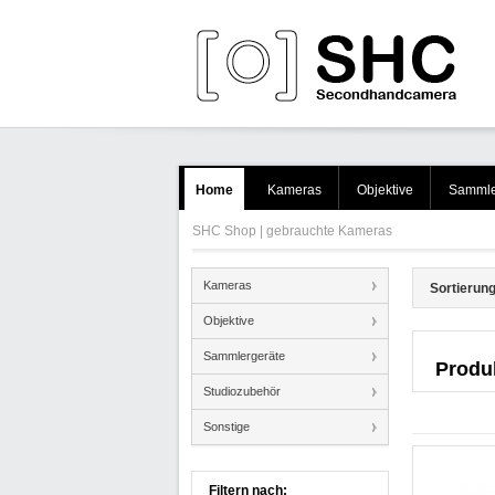
Home
Kameras
Objektive
Sammle
SHC Shop | gebrauchte Kameras
Kameras
Sortierung
Objektive
Sammlergeräte
Produ
Studiozubehör
Sonstige
Filtern nach: