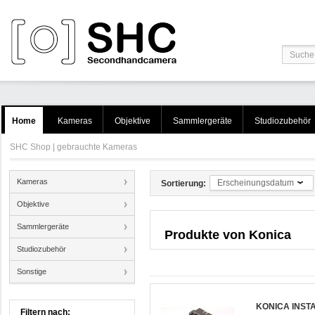
Home
Kameras
Objektive
Sammlergeräte
Studiozubehör
SHC Shop | gebrauchte Kameras
Kameras
Erscheinungsdatum
Sortierung:
Objektive
Sammlergeräte
Produkte von
Konica
Studiozubehör
Sonstige
KONICA INST
Filtern nach: